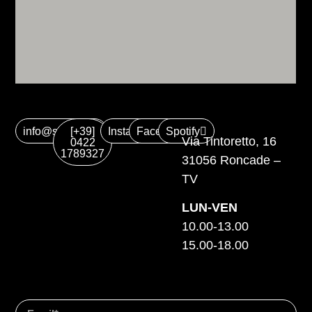
info@suonica.it
[+39]
Instagram
Facebook
Spotify
Via Tintoretto, 16
0422
1789327
31056 Roncade –
TV
LUN-VEN
10.00-13.00
15.00-18.00