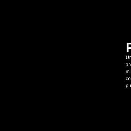
Un
am
mi
co
pu