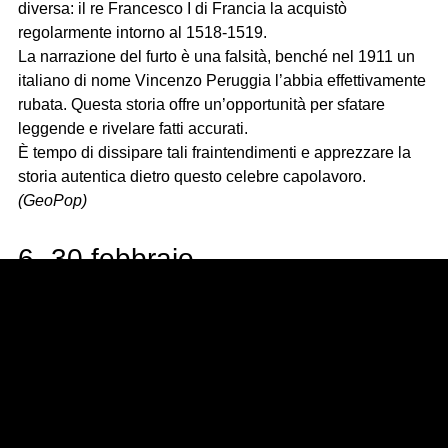
diversa: il re Francesco I di Francia la acquistò
regolarmente intorno al 1518-1519.
La narrazione del furto è una falsità, benché nel 1911 un
italiano di nome Vincenzo Peruggia l’abbia effettivamente
rubata. Questa storia offre un’opportunità per sfatare
leggende e rivelare fatti accurati.
È tempo di dissipare tali fraintendimenti e apprezzare la
storia autentica dietro questo celebre capolavoro.
(GeoPop)
6- 30 febbraio
Il 30 febbraio è esistito e la sua storia affonda le radici nel
1712 in Svezia.
In quell’anno, durante un periodo di transizione dal
calendario giuliano a quello gregoriano, la Svezia
sperimentò un anno bisestile insolito con il 30 febbraio
incluso nel calendario. Questo avvenne in seguito alla
decisione di tornare temporaneamente al calendario