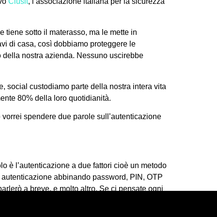
ivo
Clusit
, l’associazione italiana per la sicurezza
 tiene sotto il materasso, ma le mette in
vi di casa, così dobbiamo proteggere le
o della nostra azienda. Nessuno uscirebbe
, social custodiamo parte della nostra intera vita
mente 80% della loro quotidianità.
tro vorrei spendere due parole sull’autenticazione
o è l’autenticazione a due fattori cioè un metodo
 di autenticazione abbinando password, PIN, OTP
arlerò a breve, e molto altro. Se ci pensate ogni
tanti (es nell’home banking) o per effettuare un
iverà per email, sms o notifica di un app un