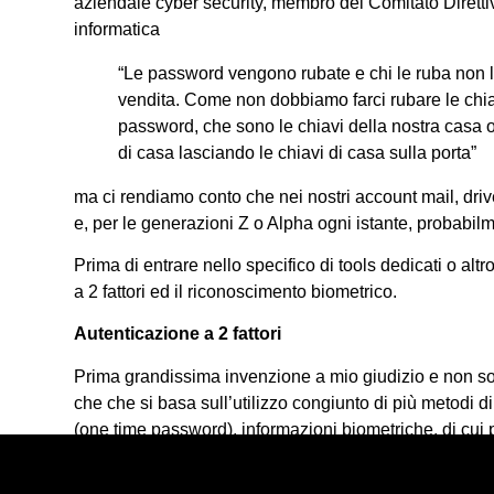
aziendale cyber security, membro del Comitato Dirett
informatica
“Le password vengono rubate e chi le ruba non le
vendita. Come non dobbiamo farci rubare le chia
password, che sono le chiavi della nostra casa 
di casa lasciando le chiavi di casa sulla porta”
ma ci rendiamo conto che nei nostri account mail, drive
e, per le generazioni Z o Alpha ogni istante, probabil
Prima di entrare nello specifico di tools dedicati o al
a 2 fattori ed il riconoscimento biometrico.
Autenticazione a 2 fattori
Prima grandissima invenzione a mio giudizio e non sol
che che si basa sull’utilizzo congiunto di più metodi
(one time password), informazioni biometriche, di cui p
volta che entriamo in un sito che custodisce dati impor
pagamento subito dopo aver digitato la password ci arr